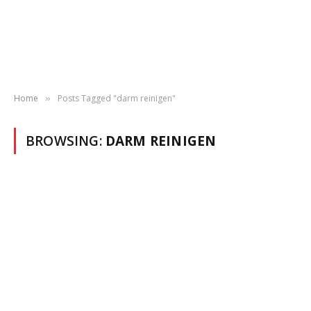
Home
Posts Tagged "darm reinigen"
»
BROWSING:
DARM REINIGEN