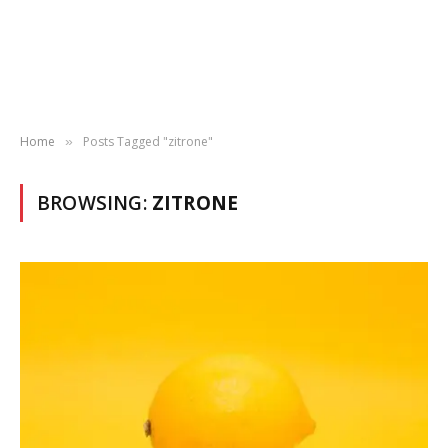
Home
Posts Tagged "zitrone"
»
BROWSING:
ZITRONE