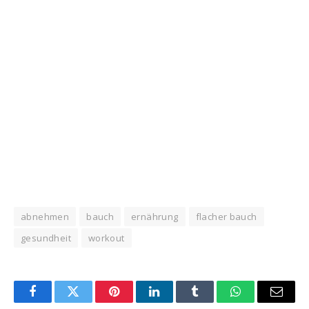
abnehmen
bauch
ernährung
flacher bauch
gesundheit
workout
Facebook
Twitter
Pinterest
LinkedIn
Tumblr
WhatsApp
Email