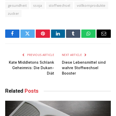
gesundheit
ssoja
stoffwechsel
vollkornprodukte
zucker
Facebook
Twitter
Pinterest
LinkedIn
Tumblr
WhatsApp
Email
PREVIOUS ARTICLE
NEXT ARTICLE
Kate Middletons Schlank
Diese Lebensmittel sind
Geheimnis: Die Dukan-
wahre Stoffwechsel
Diät
Booster
Related
Posts