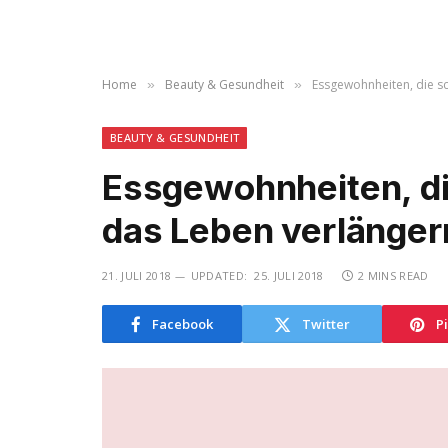
Home
Beauty & Gesundheit
Essgewohnheiten, die s
»
»
BEAUTY & GESUNDHEIT
Essgewohnheiten, d
das Leben verlänger
21. JULI 2018
UPDATED:
25. JULI 2018
2 MINS READ
Facebook
Twitter
P