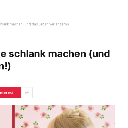
chlank machen (und das Leben verlängern!)
ie schlank machen (und
n!)
interest