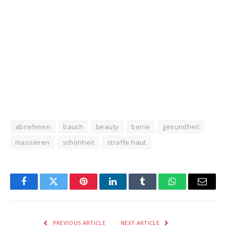
abnehmen
bauch
beauty
beine
gesundheit
massieren
schönheit
straffe haut
Facebook
Twitter
Pinterest
LinkedIn
Tumblr
WhatsApp
Email
PREVIOUS ARTICLE
NEXT ARTICLE