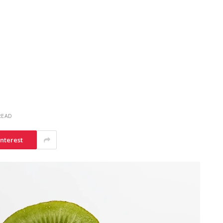
READ
interest