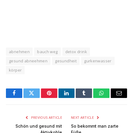
abnehmen
bauch weg
detox drink
gesund abneehmen
gesundheit
gurkenwasser
körper
Facebook
Twitter
Pinterest
LinkedIn
Tumblr
WhatsApp
Email
PREVIOUS ARTICLE
NEXT ARTICLE
Schön und gesund mit
So bekommt man zarte
Aktivkohle
Füße