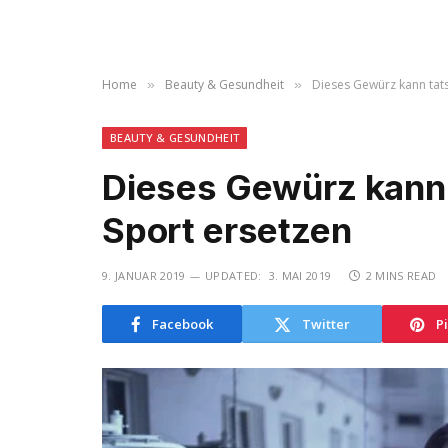
Home
Beauty & Gesundheit
Dieses Gewürz kann tats
»
»
BEAUTY & GESUNDHEIT
Dieses Gewürz kann 
Sport ersetzen
9. JANUAR 2019
UPDATED:
3. MAI 2019
2 MINS READ
Facebook
Twitter
P