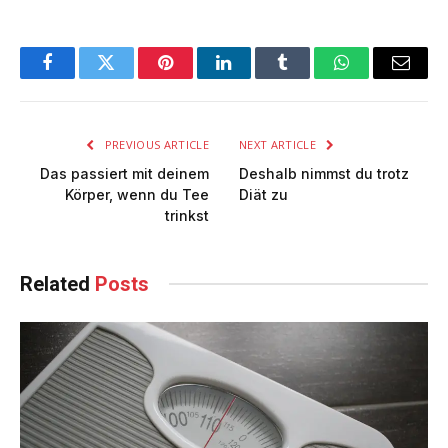
Facebook
Twitter
Pinterest
LinkedIn
Tumblr
WhatsApp
Email
PREVIOUS ARTICLE
NEXT ARTICLE
Das passiert mit deinem
Deshalb nimmst du trotz
Körper, wenn du Tee
Diät zu
trinkst
Related
Posts