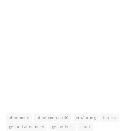
abnehmen
abnehmen ab 40
ernährung
fitness
gesund abnehmen
gesundheit
sport