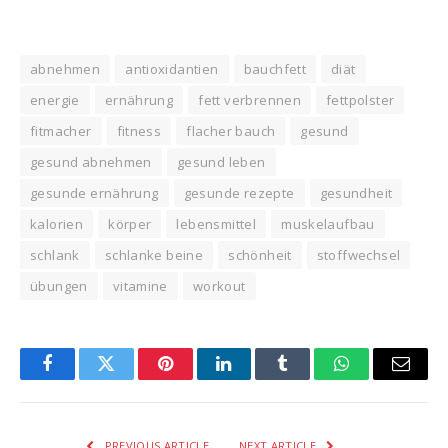
abnehmen
antioxidantien
bauchfett
diät
energie
ernährung
fett verbrennen
fettpolster
fitmacher
fitness
flacher bauch
gesund
gesund abnehmen
gesund leben
gesunde ernährung
gesunde rezepte
gesundheit
kalorien
körper
lebensmittel
muskelaufbau
schlank
schlanke beine
schönheit
stoffwechsel
übungen
vitamine
workout
Facebook
Twitter
Pinterest
LinkedIn
Tumblr
WhatsApp
Email
PREVIOUS ARTICLE
NEXT ARTICLE