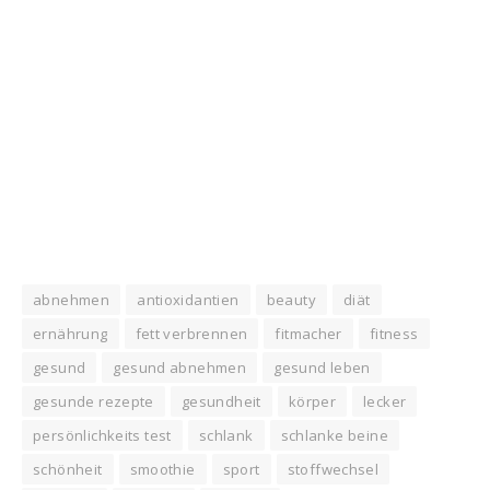
abnehmen
antioxidantien
beauty
diät
ernährung
fett verbrennen
fitmacher
fitness
gesund
gesund abnehmen
gesund leben
gesunde rezepte
gesundheit
körper
lecker
persönlichkeits test
schlank
schlanke beine
schönheit
smoothie
sport
stoffwechsel