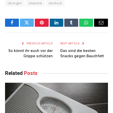
übungen
vitamine
workout
Facebook
Twitter
Pinterest
LinkedIn
Tumblr
WhatsApp
Email
PREVIOUS ARTICLE
NEXT ARTICLE
So könnt ihr euch vor der
Das sind die besten
Grippe schützen
Snacks gegen Bauchfett
Related
Posts